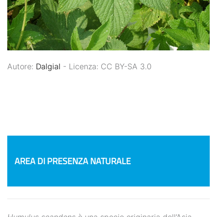
Autore:
Dalgial
- Licenza: CC BY-SA 3.0
AREA DI PRESENZA NATURALE
Humulus scandens
è una specie originaria dell’Asia