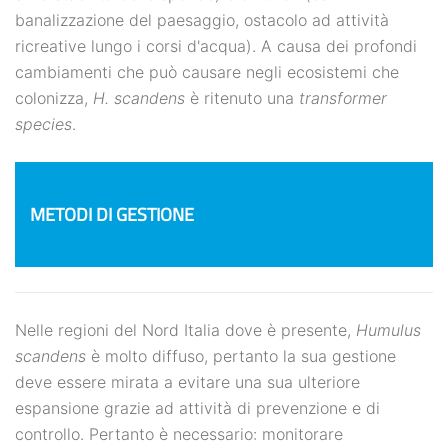
banalizzazione del paesaggio, ostacolo ad attività
ricreative lungo i corsi d'acqua). A causa dei profondi
cambiamenti che può causare negli ecosistemi che
colonizza,
H. scandens
è ritenuto una
transformer
species
.
METODI DI GESTIONE
Nelle regioni del Nord Italia dove è presente,
Humulus
scandens
è molto diffuso, pertanto la sua gestione
deve essere mirata a evitare una sua ulteriore
espansione grazie ad attività di prevenzione e di
controllo. Pertanto è necessario: monitorare