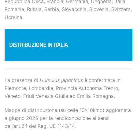
Repubblica Ceca, Francia, Germania, Ungheria, Italia,
Romania, Russia, Serbia, Slovacchia, Slovenia, Svizzera,
Ucraina.
DISTRIBUZIONE IN ITALIA
La presenza di
Humulus japonicus
è confermata in
Piemonte, Lombardia, Provincia Autonoma Trento,
Veneto, Friuli Venezia Giulia ed Emilia Romagna.
Mappa di distribuzione (su celle 10x10kmq) aggiornata
a giugno 2025 per la rendicontazione ai sensi
dell’art.24 del Reg. UE 1143/14.