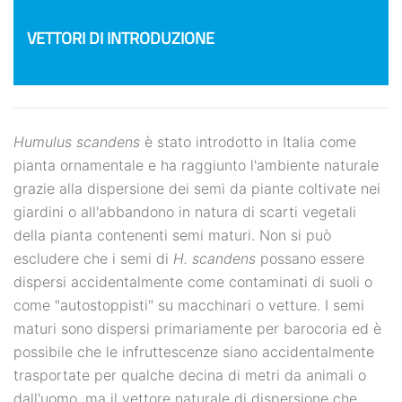
VETTORI DI INTRODUZIONE
Humulus scandens
è stato introdotto in Italia come
pianta ornamentale e ha raggiunto l'ambiente naturale
grazie alla dispersione dei semi da piante coltivate nei
giardini o all'abbandono in natura di scarti vegetali
della pianta contenenti semi maturi. Non si può
escludere che i semi di
H. scandens
possano essere
dispersi accidentalmente come contaminati di suoli o
come "autostoppisti" su macchinari o vetture. I semi
maturi sono dispersi primariamente per barocoria ed è
possibile che le infruttescenze siano accidentalmente
trasportate per qualche decina di metri da animali o
dall'uomo, ma il vettore naturale di dispersione che