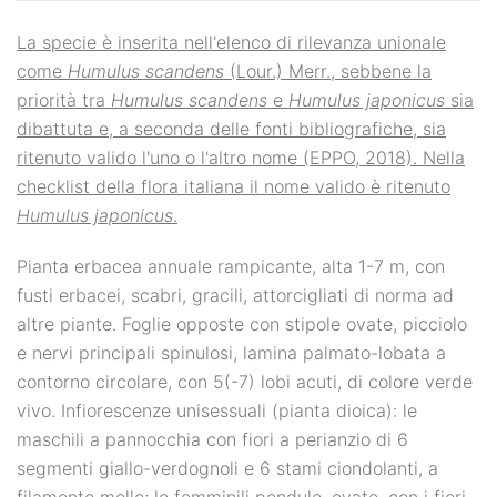
La specie è inserita nell'elenco di rilevanza unionale
come
Humulus scandens
(Lour.) Merr., sebbene la
priorità tra
Humulus scandens
e
Humulus japonicus
sia
dibattuta e, a seconda delle fonti bibliografiche, sia
ritenuto valido l'uno o l'altro nome (EPPO, 2018). Nella
checklist della flora italiana il nome valido è ritenuto
Humulus japonicus
.
Pianta erbacea annuale rampicante, alta 1-7 m, con
fusti erbacei, scabri, gracili, attorcigliati di norma ad
altre piante. Foglie opposte con stipole ovate, picciolo
e nervi principali spinulosi, lamina palmato-lobata a
contorno circolare, con 5(-7) lobi acuti, di colore verde
vivo. Infiorescenze unisessuali (pianta dioica): le
maschili a pannocchia con fiori a perianzio di 6
segmenti giallo-verdognoli e 6 stami ciondolanti, a
filamento molle; le femminili pendule, ovate, con i fiori