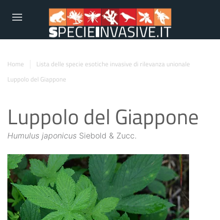
Home
Lista delle specie esotiche invasive di rilevanza unionale
Luppolo del Giappone
Luppolo del Giappone
Humulus japonicus
Siebold & Zucc.