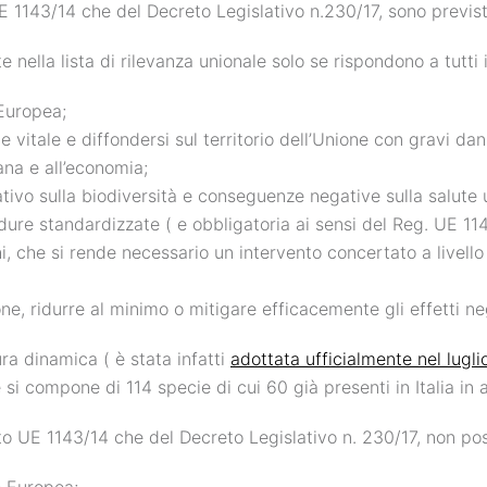
 1143/14 che del Decreto Legislativo n.230/17, sono previste 
nella lista di rilevanza unionale solo se rispondono a tutti i
 Europea;
vitale e diffondersi sul territorio dell’Unione con gravi dann
ana e all’economia;
ativo sulla biodiversità e conseguenze negative sulla salut
ure standardizzate ( e obbligatoria ai sensi del Reg. UE 11
hi, che si rende necessario un intervento concertato a livell
ione, ridurre al minimo o mitigare efficacemente gli effetti ne
ura dinamica ( è stata infatti
adottata ufficialmente nel lugl
 si compone di 114 specie di cui 60 già presenti in Italia in
ento UE 1143/14 che del Decreto Legislativo n. 230/17, non po