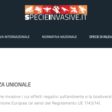
VA INTERNAZIONALE
NORMATIVA NAZIONALE
SPECIE DI RILE
NZA UNIONALE
e invasive i cui effetti negativi sull’ambiente e la biodiver
Unione Europea (ai sensi del Regolamento UE 1143/14).