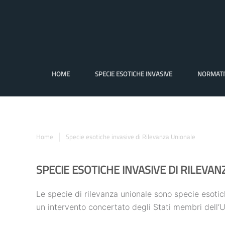
HOME
SPECIE ESOTICHE INVASIVE
NORMATI
Home
Specie esotiche invasive di Rilevanza Unionale
SPECIE ESOTICHE INVASIVE DI RILEVA
Le specie di rilevanza unionale sono specie esotich
un intervento concertato degli Stati membri dell’