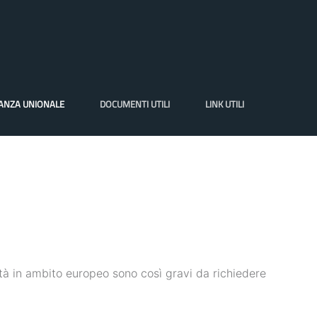
VANZA UNIONALE
DOCUMENTI UTILI
LINK UTILI
sità in ambito europeo sono così gravi da richiedere