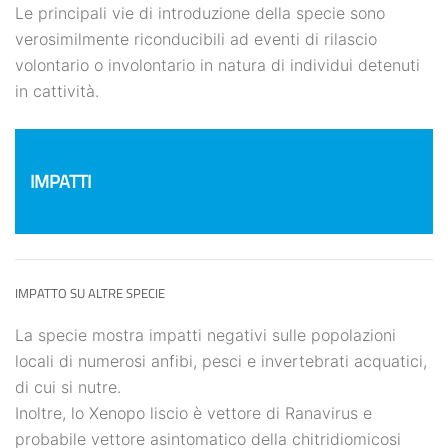
Le principali vie di introduzione della specie sono
verosimilmente riconducibili ad eventi di rilascio
volontario o involontario in natura di individui detenuti
in cattività.
IMPATTI
IMPATTO SU ALTRE SPECIE
La specie mostra impatti negativi sulle popolazioni
locali di numerosi anfibi, pesci e invertebrati acquatici,
di cui si nutre.
Inoltre, lo Xenopo liscio è vettore di Ranavirus e
probabile vettore asintomatico della chitridiomicosi