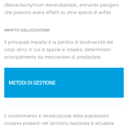
(
Batrachochytrium dendrobatidis
), entrambi patogeni
che possono avere effetti su altre specie di anfibi.
IMPATTO SUGLI ECOSISTEMI
Il principale impatto è la perdita di biodiversità dei
corpi idrici in cui la specie si insedia, determinato
principalmente da meccanismi di predazione.
METODI DI GESTIONE
Il contenimento e l’eradicazione delle popolazioni
invasive presenti nel territorio nazionale è attuabile