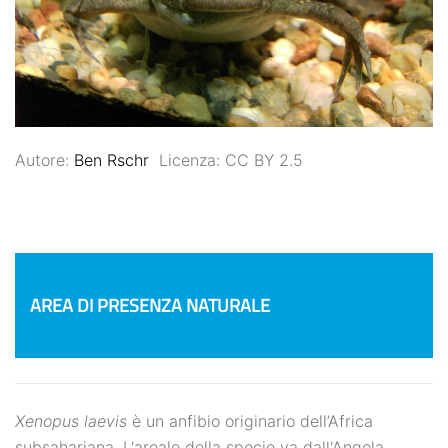
Autore:
Ben Rschr
Licenza: CC BY 2.5
AREA DI PRESENZA NATURALE
Xenopus laevis
è un anfibio originario dell’Africa
subsahariana. L'areale della specie va dall'Angola