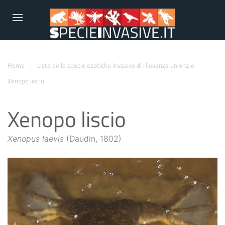
Home
Lista delle specie esotiche invasive di rilevanza unionale
Xenopo liscio
Xenopo liscio
Xenopus laevis
(Daudin, 1802)