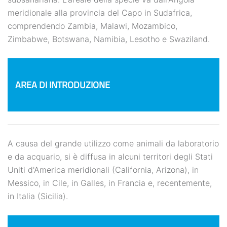
meridionale alla provincia del Capo in Sudafrica,
comprendendo Zambia, Malawi, Mozambico,
Zimbabwe, Botswana, Namibia, Lesotho e Swaziland.
AREA DI INTRODUZIONE
A causa del grande utilizzo come animali da laboratorio
e da acquario, si è diffusa in alcuni territori degli Stati
Uniti d'America meridionali (California, Arizona), in
Messico, in Cile, in Galles, in Francia e, recentemente,
in Italia (Sicilia).