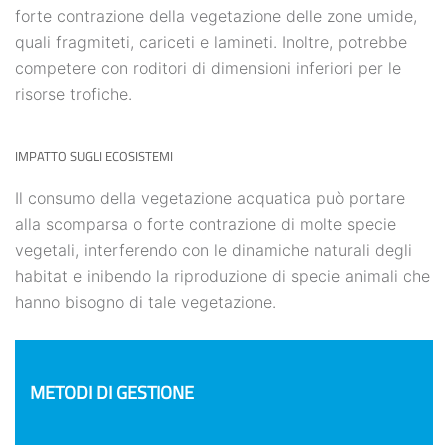
forte contrazione della vegetazione delle zone umide,
quali fragmiteti, cariceti e lamineti. Inoltre, potrebbe
competere con roditori di dimensioni inferiori per le
risorse trofiche.
IMPATTO SUGLI ECOSISTEMI
Il consumo della vegetazione acquatica può portare
alla scomparsa o forte contrazione di molte specie
vegetali, interferendo con le dinamiche naturali degli
habitat e inibendo la riproduzione di specie animali che
hanno bisogno di tale vegetazione.
METODI DI GESTIONE