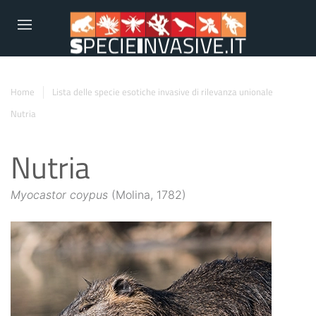
Home
Lista delle specie esotiche invasive di rilevanza unionale
Nutria
Nutria
Myocastor coypus
(Molina, 1782)