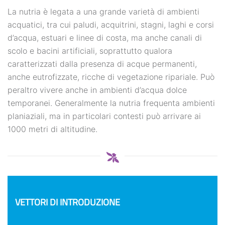
La nutria è legata a una grande varietà di ambienti
acquatici, tra cui paludi, acquitrini, stagni, laghi e corsi
d’acqua, estuari e linee di costa, ma anche canali di
scolo e bacini artificiali, soprattutto qualora
caratterizzati dalla presenza di acque permanenti,
anche eutrofizzate, ricche di vegetazione ripariale. Può
peraltro vivere anche in ambienti d’acqua dolce
temporanei. Generalmente la nutria frequenta ambienti
planiaziali, ma in particolari contesti può arrivare ai
1000 metri di altitudine.
VETTORI DI INTRODUZIONE