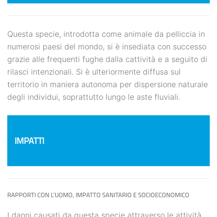
Questa specie, introdotta come animale da pelliccia in
numerosi paesi del mondo, si è insediata con successo
grazie alle frequenti fughe dalla cattività e a seguito di
rilasci intenzionali. Si è ulteriormente diffusa sul
territorio in maniera autonoma per dispersione naturale
degli individui, soprattutto lungo le aste fluviali.
IMPATTI
RAPPORTI CON L’UOMO, IMPATTO SANITARIO E SOCIOECONOMICO
I danni causati da questa specie attraverso le attività