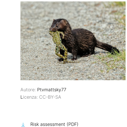
Autore:
Ptvmattsky77
L
icenza: CC-BY-SA
Risk assessment (PDF)