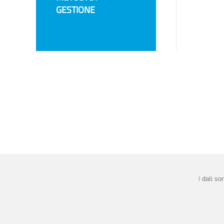
GESTIONE
I
dati so