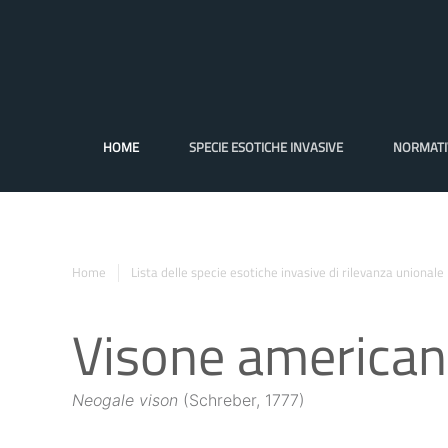
HOME
SPECIE ESOTICHE INVASIVE
NORMATI
Home
Lista delle specie esotiche invasive di rilevanza unionale
Visone america
Neogale vison
(Schreber, 1777)