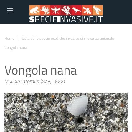
Home
Lista delle specie esotiche invasive di rilevanza unionale
Vongola nana
Vongola nana
Mulinia lateralis
(Say, 1822)