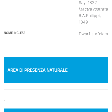
Say, 1822
Mactra rostrata
R.A.Philippi,
1849
NOME INGLESE
Dwarf surfclam
AREA DI PRESENZA NATURALE
.