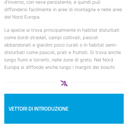
d’inverno, con neve persistente, e quindi può
diffondersi facilmente in aree di montagna e nelle aree
del Nord Europa.
La specie si trova principalmente in habitat disturbati
come bordi stradali, campi coltivati, pascoli
abbandonati e giardini poco curati o in habitat semi-
disturbati come pascoli, prati e frutteti. Si trova anche
lungo fiumi e torrenti, nelle zone di greto. Nel Nord
Europa si diffonde anche lungo i margini dei boschi.
VETTORI DI INTRODUZIONE