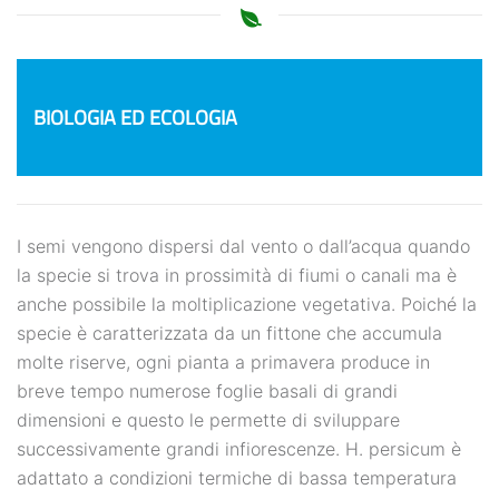
BIOLOGIA ED ECOLOGIA
I semi vengono dispersi dal vento o dall’acqua quando
la specie si trova in prossimità di fiumi o canali ma è
anche possibile la moltiplicazione vegetativa. Poiché la
specie è caratterizzata da un fittone che accumula
molte riserve, ogni pianta a primavera produce in
breve tempo numerose foglie basali di grandi
dimensioni e questo le permette di sviluppare
successivamente grandi infiorescenze. H. persicum è
adattato a condizioni termiche di bassa temperatura