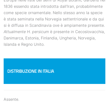
Europa nelle liste dei semi di Royal Botanic Gardens nel
1836 essendo stata introdotta dall’Iran, probabilmente
come specie ornamentale. Nello stesso anno la specie
è stata seminata nella Norvegia settentrionale e da qui
si è diffusa in Scandinavia ove è ampiamente presente.
Attualmente H. persicum
è presente in Cecoslovacchia,
Danimarca, Estonia, Finlandia, Ungheria, Norvegia,
Islanda e Regno Unito.
DISTRIBUZIONE IN ITALIA
Assente.