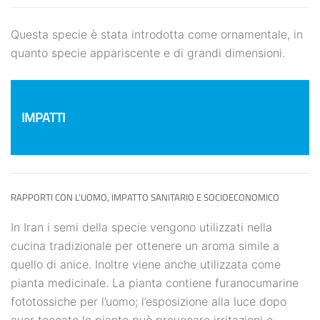
Questa specie è stata introdotta come ornamentale, in
quanto specie appariscente e di grandi dimensioni.
IMPATTI
RAPPORTI CON L’UOMO, IMPATTO SANITARIO E SOCIOECONOMICO
In Iran i semi della specie vengono utilizzati nella
cucina tradizionale per ottenere un aroma simile a
quello di anice. Inoltre viene anche utilizzata come
pianta medicinale. La pianta contiene furanocumarine
fototossiche per l’uomo; l’esposizione alla luce dopo