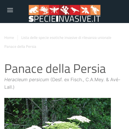
Home
Lista delle specie esotiche invasive di rilevanza unionale
Panace della Persia
Panace della Persia
Heracleum persicum
(Desf. ex Fisch., C.A.Mey. & Avé-
Lall.)