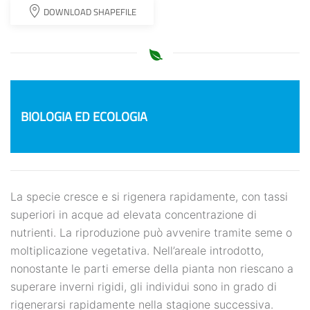
DOWNLOAD SHAPEFILE
BIOLOGIA ED ECOLOGIA
La specie cresce e si rigenera rapidamente, con tassi
superiori in acque ad elevata concentrazione di
nutrienti. La riproduzione può avvenire tramite seme o
moltiplicazione vegetativa. Nell’areale introdotto,
nonostante le parti emerse della pianta non riescano a
superare inverni rigidi, gli individui sono in grado di
rigenerarsi rapidamente nella stagione successiva.