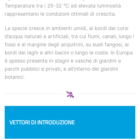
Temperature tra i 25-32 °C ed elevata luminosità
rappresentano le condizioni ottimali di crescita.
La specie cresce in ambienti umidi, ai bordi dei corsi
d’acqua naturali e artificiali, tra cui fiumi, canali, lungo i
fossi e al margine degli acquitrini, su suoli fangosi, ai
bordi dei laghi e altri bacini o lungo le coste. In Europa
è spesso presente in stagni e vasche di giardini e
parchi pubblici e privati, e all’interno dei giardini
botanici.
VETTORI DI INTRODUZIONE