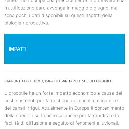
seme. I fiori compaiono precocemente in primavera e la
fruttificazione pare avvenga in maggio e giugno, ma
sono pochi i dati disponibili su questi aspetti della
biologia riproduttiva.
IMPATTI
RAPPORTI CON L’UOMO, IMPATTO SANITARIO E SOCIOECONOMICO
L’idrocotile ha un forte impatto economico a causa dei
costi sostenuti per la gestione dei canali navigabili e
dei canali irrigui. Attualmente in Europa il contenimento
della specie risulta oneroso anche per la rapidità e la
facilità di diffusione a seguito di fenomeni alluvionali.