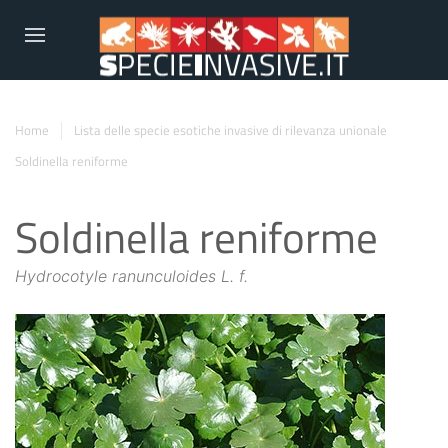
Home
Lista delle specie esotiche invasive di rilevanza unionale
Soldinella reniforme
Soldinella reniforme
Hydrocotyle ranunculoides L. f.