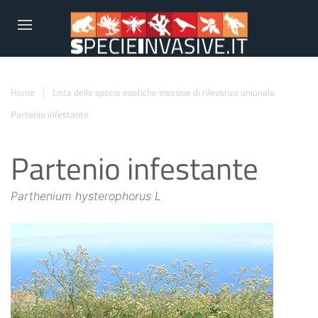
Home
Lista delle specie esotiche invasive di rilevanza unionale
Partenio infestante
Partenio infestante
Parthenium hysterophorus L