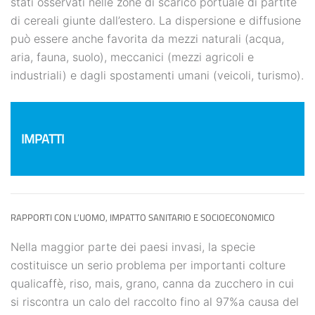
stati osservati nelle zone di scarico portuale di partite
di cereali giunte dall’estero. La dispersione e diffusione
può essere anche favorita da mezzi naturali (acqua,
aria, fauna, suolo), meccanici (mezzi agricoli e
industriali) e dagli spostamenti umani (veicoli, turismo).
IMPATTI
RAPPORTI CON L’UOMO, IMPATTO SANITARIO E SOCIOECONOMICO
Nella maggior parte dei paesi invasi, la specie
costituisce un serio problema per importanti colture
qualicaffè, riso, mais, grano, canna da zucchero in cui
si riscontra un calo del raccolto fino al 97%a causa del