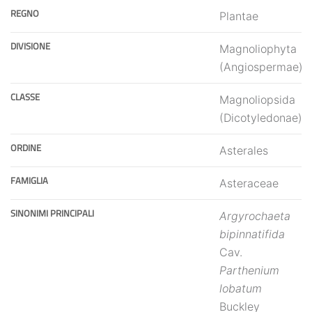
REGNO
Plantae
DIVISIONE
Magnoliophyta
(Angiospermae)
CLASSE
Magnoliopsida
(Dicotyledonae)
ORDINE
Asterales
FAMIGLIA
Asteraceae
SINONIMI PRINCIPALI
Argyrochaeta
bipinnatifida
Cav.
Parthenium
lobatum
Buckley