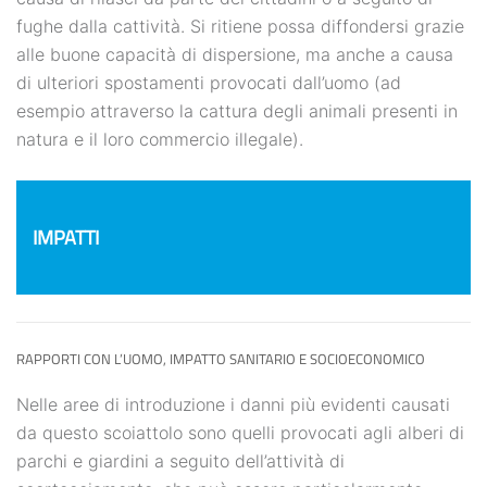
fughe dalla cattività. Si ritiene possa diffondersi grazie
alle buone capacità di dispersione, ma anche a causa
di ulteriori spostamenti provocati dall’uomo (ad
esempio attraverso la cattura degli animali presenti in
natura e il loro commercio illegale).
IMPATTI
RAPPORTI CON L’UOMO, IMPATTO SANITARIO E SOCIOECONOMICO
Nelle aree di introduzione i danni più evidenti causati
da questo scoiattolo sono quelli provocati agli alberi di
parchi e giardini a seguito dell’attività di