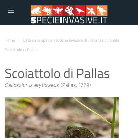
Home
Lista delle specie esotiche invasive di rilevanza unionale
Scoiattolo di Pallas
Scoiattolo di Pallas
Callosciurus erythraeus
(Pallas, 1779)