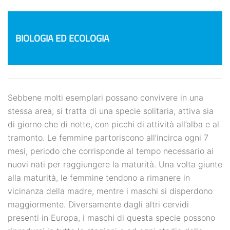
BIOLOGIA ED ECOLOGIA
Sebbene molti esemplari possano convivere in una
stessa area, si tratta di una specie solitaria, attiva sia
di giorno che di notte, con picchi di attività all’alba e al
tramonto. Le femmine partoriscono all’incirca ogni 7
mesi, periodo che corrisponde al tempo necessario ai
nuovi nati per raggiungere la maturità. Una volta giunte
alla maturità, le femmine tendono a rimanere in
vicinanza della madre, mentre i maschi si disperdono
maggiormente. Diversamente dagli altri cervidi
presenti in Europa, i maschi di questa specie possono