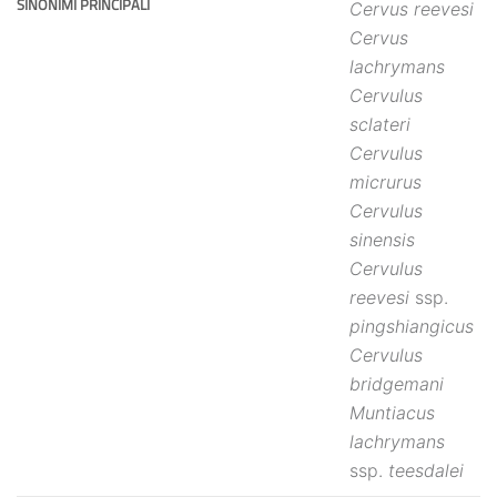
SINONIMI PRINCIPALI
Cervus reevesi
Cervus
lachrymans
Cervulus
sclateri
Cervulus
micrurus
Cervulus
sinensis
Cervulus
reevesi
ssp.
pingshiangicus
Cervulus
bridgemani
Muntiacus
lachrymans
ssp.
teesdalei