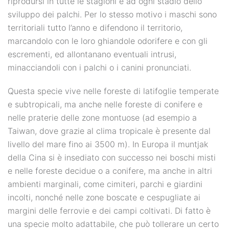
riprodursi in tutte le stagioni e ad ogni stadio dello
sviluppo dei palchi. Per lo stesso motivo i maschi sono
territoriali tutto l’anno e difendono il territorio,
marcandolo con le loro ghiandole odorifere e con gli
escrementi, ed allontanano eventuali intrusi,
minacciandoli con i palchi o i canini pronunciati.
Questa specie vive nelle foreste di latifoglie temperate
e subtropicali, ma anche nelle foreste di conifere e
nelle praterie delle zone montuose (ad esempio a
Taiwan, dove grazie al clima tropicale è presente dal
livello del mare fino ai 3500 m). In Europa il muntjak
della Cina si è insediato con successo nei boschi misti
e nelle foreste decidue o a conifere, ma anche in altri
ambienti marginali, come cimiteri, parchi e giardini
incolti, nonché nelle zone boscate e cespugliate ai
margini delle ferrovie e dei campi coltivati. Di fatto è
una specie molto adattabile, che può tollerare un certo