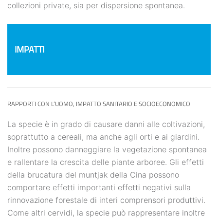
collezioni private, sia per dispersione spontanea.
IMPATTI
RAPPORTI CON L’UOMO, IMPATTO SANITARIO E SOCIOECONOMICO
La specie è in grado di causare danni alle coltivazioni,
soprattutto a cereali, ma anche agli orti e ai giardini.
Inoltre possono danneggiare la vegetazione spontanea
e rallentare la crescita delle piante arboree. Gli effetti
della brucatura del muntjak della Cina possono
comportare effetti importanti effetti negativi sulla
rinnovazione forestale di interi comprensori produttivi.
Come altri cervidi, la specie può rappresentare inoltre