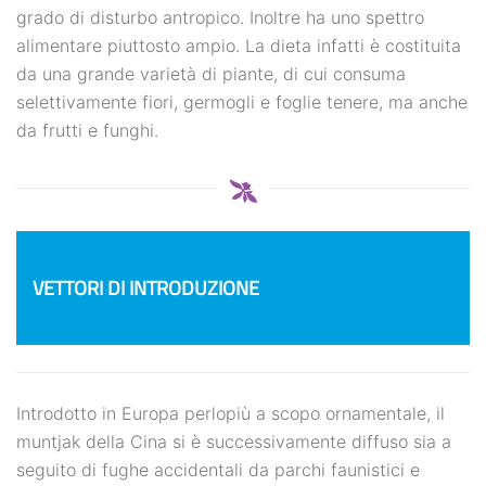
grado di disturbo antropico. Inoltre ha uno spettro
alimentare piuttosto ampio. La dieta infatti è costituita
da una grande varietà di piante, di cui consuma
selettivamente fiori, germogli e foglie tenere, ma anche
da frutti e funghi.
VETTORI DI INTRODUZIONE
Introdotto in Europa perlopiù a scopo ornamentale, il
muntjak della Cina si è successivamente diffuso sia a
seguito di fughe accidentali da parchi faunistici e