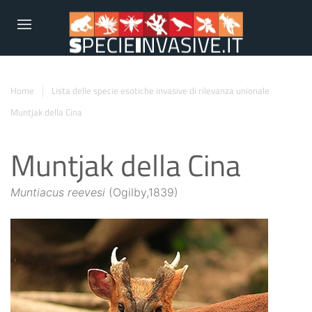
Home
Lista delle specie esotiche invasive di rilevanza unionale
Muntjak della Cina
Muntjak della Cina
Muntiacus reevesi
(Ogilby,1839)