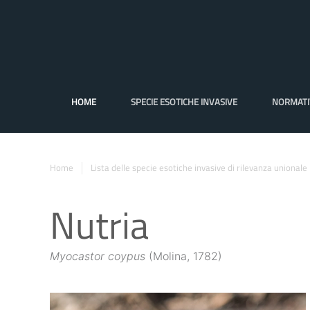
HOME
SPECIE ESOTICHE INVASIVE
NORMATI
Home
Lista delle specie esotiche invasive di rilevanza unionale
Nutria
Myocastor coypus
(Molina, 1782)