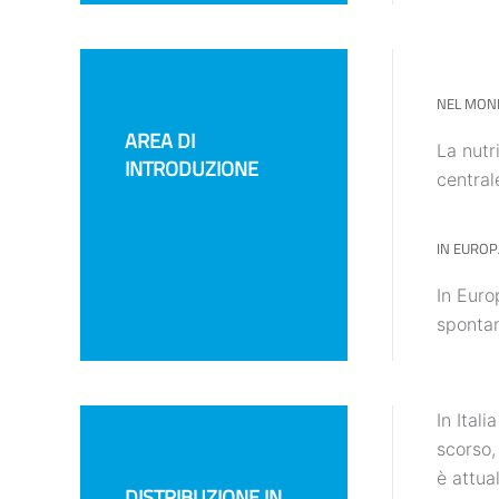
NEL MON
AREA DI
La nutr
INTRODUZIONE
central
IN EUROP
In Euro
spontan
In Ital
scorso,
è attua
DISTRIBUZIONE IN