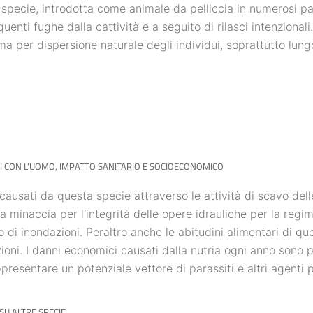
specie, introdotta come animale da pelliccia in numerosi pa
quenti fughe dalla cattività e a seguito di rilasci intenzionali
a per dispersione naturale degli individui, soprattutto lungo 
 CON L’UOMO, IMPATTO SANITARIO E SOCIOECONOMICO
 causati da questa specie attraverso le attività di scavo dell
a minaccia per l’integrità delle opere idrauliche per la reg
hio di inondazioni. Peraltro anche le abitudini alimentari di 
zioni. I danni economici causati dalla nutria ogni anno sono pe
presentare un potenziale vettore di parassiti e altri agenti 
SU ALTRE SPECIE