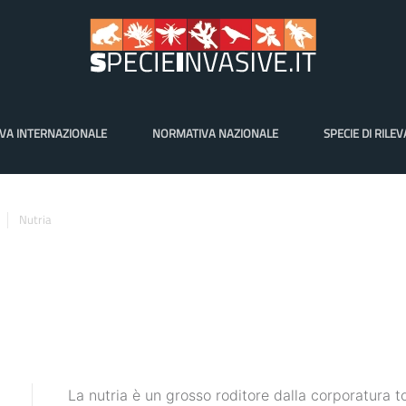
VA INTERNAZIONALE
NORMATIVA NAZIONALE
SPECIE DI RILE
Nutria
La nutria è un grosso roditore dalla corporatura to