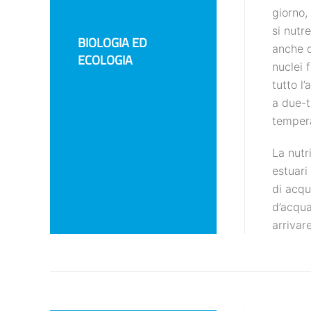
giorno,
si nutr
BIOLOGIA ED
anche d
ECOLOGIA
nuclei 
tutto l
a due-t
tempera
La nutr
estuari
di acqu
d’acqua
arrivar