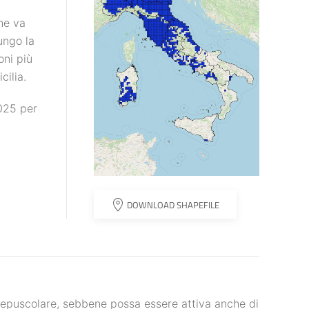
he va
ungo la
oni più
cilia.
025 per
DOWNLOAD SHAPEFILE
crepuscolare, sebbene possa essere attiva anche di