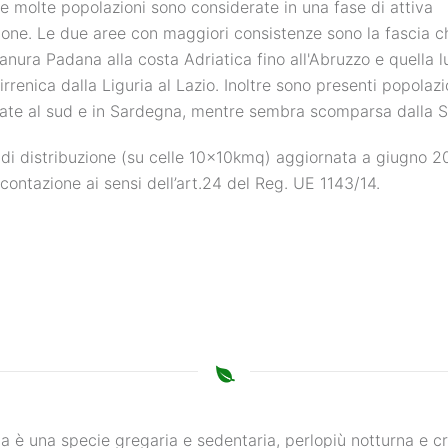
 e molte popolazioni sono considerate in una fase di attiva
one. Le due aree con maggiori consistenze sono la fascia c
ianura Padana alla costa Adriatica fino all'Abruzzo e quella l
irrenica dalla Liguria al Lazio. Inoltre sono presenti popolazi
zate al sud e in Sardegna, mentre sembra scomparsa dalla Si
i distribuzione (su celle 10x10kmq) aggiornata a giugno 2
icontazione ai sensi dell’art.24 del Reg. UE 1143/14.
ia è una specie gregaria e sedentaria, perlopiù notturna e 