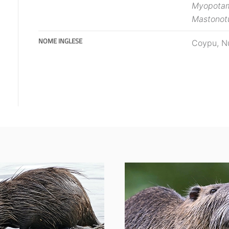
Myopotam
Mastonotu
NOME INGLESE
Coypu, Nu