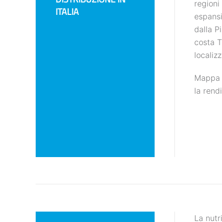
regioni
ITALIA
espansi
dalla P
costa T
localiz
Mappa d
la rend
La nutr