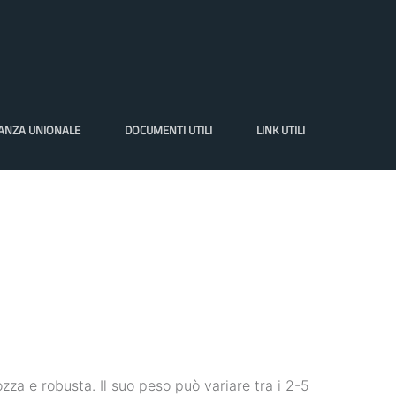
VANZA UNIONALE
DOCUMENTI UTILI
LINK UTILI
zza e robusta. Il suo peso può variare tra i 2-5