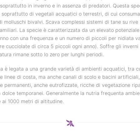
 soprattutto in inverno e in assenza di predatori. Questa spe
e soprattutto di vegetali acquatici o terrestri, di cui consuma
i molluschi bivalvi. Scava complessi sistemi di tane su rive
familiari. La specie è caratterizzata da un elevato potenzial
’anno con una frequenza e un numero di piccoli per nidiata va
re cucciolate di circa 5 piccoli ogni anno). Soffre gli inverni
tura rimane sotto lo zero per lunghi periodi.
ia è legata a una grande varietà di ambienti acquatici, tra cui
 e linee di costa, ma anche canali di scolo e bacini artificial
e permanenti, anche eutrofizzate, ricche di vegetazione ripa
 dolce temporanei. Generalmente la nutria frequenta ambienti
e ai 1000 metri di altitudine.