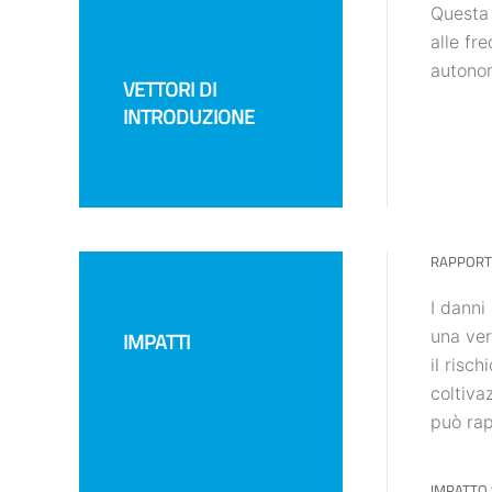
Questa 
alle fre
autonom
VETTORI DI
INTRODUZIONE
RAPPORTI
I danni
una ver
IMPATTI
il risc
coltiva
può rap
IMPATTO 