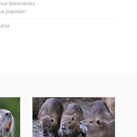
us bonariensis
s popelairi
tria