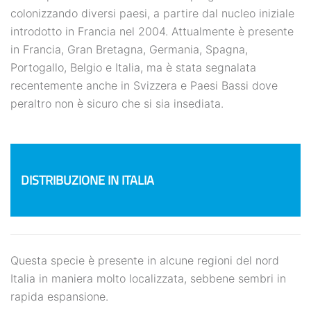
colonizzando diversi paesi, a partire dal nucleo iniziale
introdotto in Francia nel 2004. Attualmente è presente
in Francia, Gran Bretagna, Germania, Spagna,
Portogallo, Belgio e Italia, ma è stata segnalata
recentemente anche in Svizzera e Paesi Bassi dove
peraltro non è sicuro che si sia insediata.
DISTRIBUZIONE IN ITALIA
Questa specie è presente in alcune regioni del nord
Italia in maniera molto localizzata, sebbene sembri in
rapida espansione.