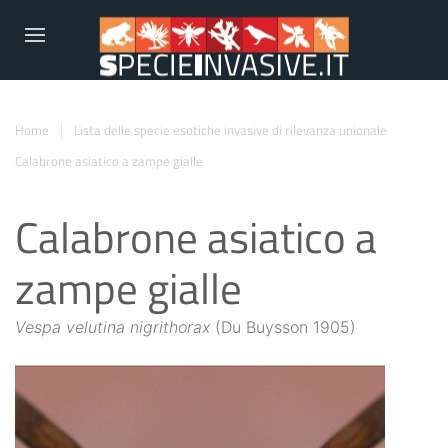
Home
Lista delle specie esotiche invasive di rilevanza unionale
Calabrone asiatico a zampe gialle
Calabrone asiatico a
zampe gialle
Vespa velutina nigrithorax
(Du Buysson 1905)