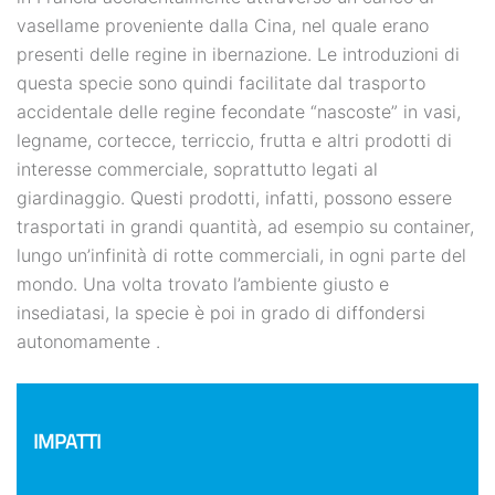
vasellame proveniente dalla Cina, nel quale erano
presenti delle regine in ibernazione. Le introduzioni di
questa specie sono quindi facilitate dal trasporto
accidentale delle regine fecondate “nascoste” in vasi,
legname, cortecce, terriccio, frutta e altri prodotti di
interesse commerciale, soprattutto legati al
giardinaggio. Questi prodotti, infatti, possono essere
trasportati in grandi quantità, ad esempio su container,
lungo un’infinità di rotte commerciali, in ogni parte del
mondo. Una volta trovato l’ambiente giusto e
insediatasi, la specie è poi in grado di diffondersi
autonomamente .
IMPATTI