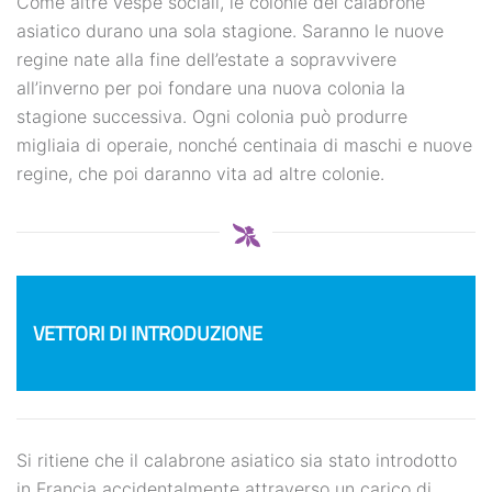
Come altre vespe sociali, le colonie del calabrone
asiatico durano una sola stagione. Saranno le nuove
regine nate alla fine dell’estate a sopravvivere
all’inverno per poi fondare una nuova colonia la
stagione successiva. Ogni colonia può produrre
migliaia di operaie, nonché centinaia di maschi e nuove
regine, che poi daranno vita ad altre colonie.
VETTORI DI INTRODUZIONE
Si ritiene che il calabrone asiatico sia stato introdotto
in Francia accidentalmente attraverso un carico di