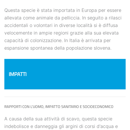
Questa specie è stata importata in Europa per essere
allevata come animale da pelliccia. In seguito a rilasci
accidentali o volontari in diverse località si è diffusa
velocemente in ampie regioni grazie alla sua elevata
capacità di colonizzazione. In Italia è arrivata per
espansione spontanea della popolazione slovena.
IMPATTI
RAPPORTI CON L’UOMO, IMPATTO SANITARIO E SOCIOECONOMICO
A causa della sua attività di scavo, questa specie
indebolisce e danneggia gli argini di corsi d'acqua e