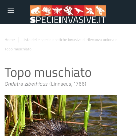
Home
Lista delle specie esotiche invasive di rilevanza unionale
Topo muschiato
Topo muschiato
Ondatra zibethicus
(Linnaeus, 1766)