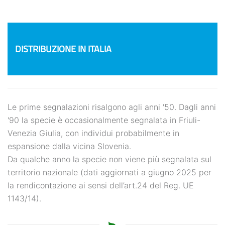
DISTRIBUZIONE IN ITALIA
Le prime segnalazioni risalgono agli anni '50. Dagli anni
'90 la specie è occasionalmente segnalata in Friuli-
Venezia Giulia, con individui probabilmente in
espansione dalla vicina Slovenia.
Da qualche anno la specie non viene più segnalata sul
territorio nazionale (dati aggiornati a giugno 2025 per
la rendicontazione ai sensi dell’art.24 del Reg. UE
1143/14).