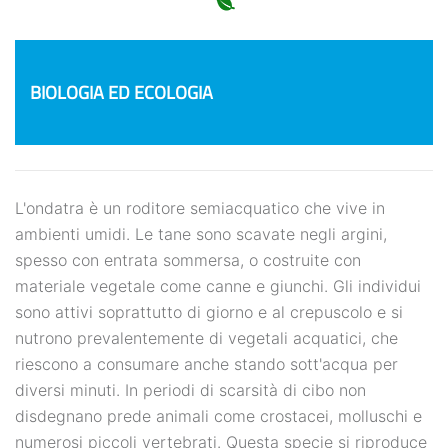
BIOLOGIA ED ECOLOGIA
L'ondatra è un roditore semiacquatico che vive in
ambienti umidi. Le tane sono scavate negli argini,
spesso con entrata sommersa, o costruite con
materiale vegetale come canne e giunchi. Gli individui
sono attivi soprattutto di giorno e al crepuscolo e si
nutrono prevalentemente di vegetali acquatici, che
riescono a consumare anche stando sott'acqua per
diversi minuti. In periodi di scarsità di cibo non
disdegnano prede animali come crostacei, molluschi e
numerosi piccoli vertebrati. Questa specie si riproduce