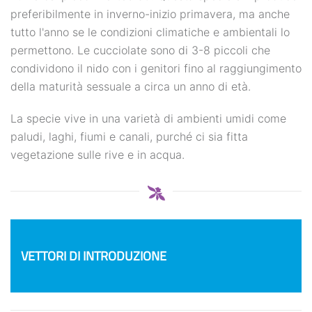
preferibilmente in inverno-inizio primavera, ma anche
tutto l'anno se le condizioni climatiche e ambientali lo
permettono. Le cucciolate sono di 3-8 piccoli che
condividono il nido con i genitori fino al raggiungimento
della maturità sessuale a circa un anno di età.
La specie vive in una varietà di ambienti umidi come
paludi, laghi, fiumi e canali, purché ci sia fitta
vegetazione sulle rive e in acqua.
VETTORI DI INTRODUZIONE