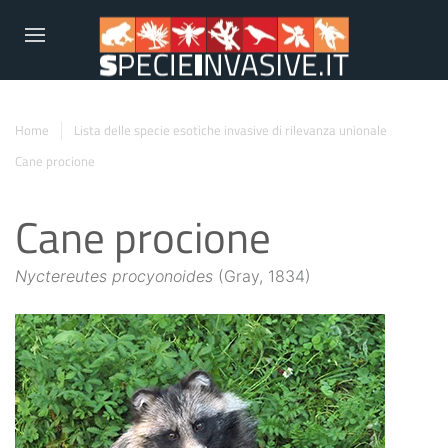
Home
Lista delle specie esotiche invasive di rilevanza unionale
Cane procione
Cane procione
Nyctereutes procyonoides
(Gray, 1834)