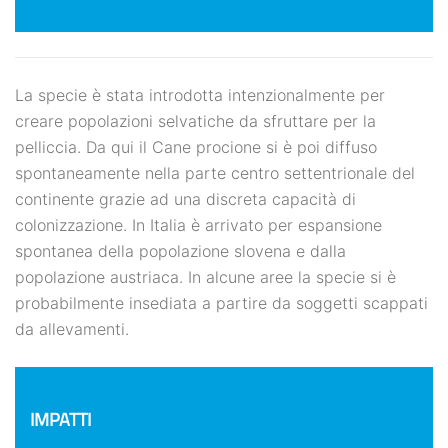
La specie è stata introdotta intenzionalmente per
creare popolazioni selvatiche da sfruttare per la
pelliccia. Da qui il Cane procione si è poi diffuso
spontaneamente nella parte centro settentrionale del
continente grazie ad una discreta capacità di
colonizzazione. In Italia è arrivato per espansione
spontanea della popolazione slovena e dalla
popolazione austriaca. In alcune aree la specie si è
probabilmente insediata a partire da soggetti scappati
da allevamenti.
IMPATTI