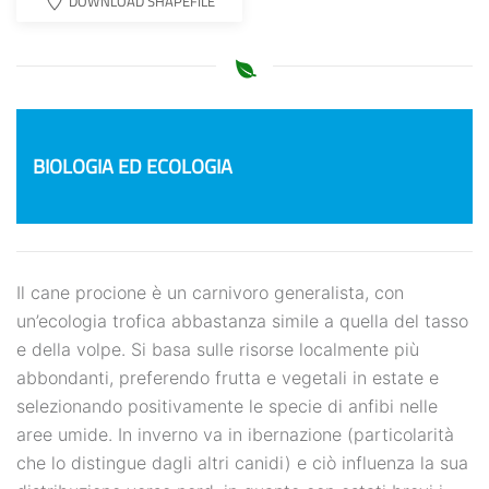
DOWNLOAD SHAPEFILE
BIOLOGIA ED ECOLOGIA
Il cane procione è un carnivoro generalista, con
un’ecologia trofica abbastanza simile a quella del tasso
e della volpe. Si basa sulle risorse localmente più
abbondanti, preferendo frutta e vegetali in estate e
selezionando positivamente le specie di anfibi nelle
aree umide. In inverno va in ibernazione (particolarità
che lo distingue dagli altri canidi) e ciò influenza la sua