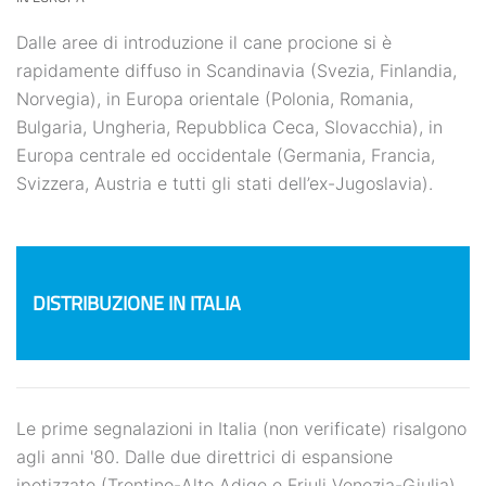
Dalle aree di introduzione il cane procione si è
rapidamente diffuso in Scandinavia (Svezia, Finlandia,
Norvegia), in Europa orientale (Polonia, Romania,
Bulgaria, Ungheria, Repubblica Ceca, Slovacchia), in
Europa centrale ed occidentale (Germania, Francia,
Svizzera, Austria e tutti gli stati dell’ex-Jugoslavia).
DISTRIBUZIONE IN ITALIA
Le prime segnalazioni in Italia (non verificate) risalgono
agli anni '80. Dalle due direttrici di espansione
ipotizzate (Trentino-Alto Adige e Friuli Venezia-Giulia),