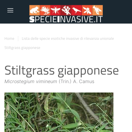
Home
Lista delle specie esotiche invasive di rilevanza unionale
Stiltgrass giapponese
Stiltgrass giapponese
Microstegium vimineum
(Trin.) A. Camus