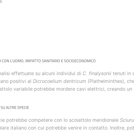
à.
 CON L’UOMO, IMPATTO SANITARIO E SOCIOECONOMICO
nalisi effettuate su alcuni individui di
C. finalysonii
tenuti in 
rano positivi al
Dicrocoelium dentricum
(Plathelminthes), che
attolo variabile potrebbe mordere cavi elettrici, creando u
SU ALTRE SPECIE
ie potrebbe competere con lo scoiattolo meridionale
Sciuru
lare italiano con cui potrebbe venire in contatto. Inoltre, p