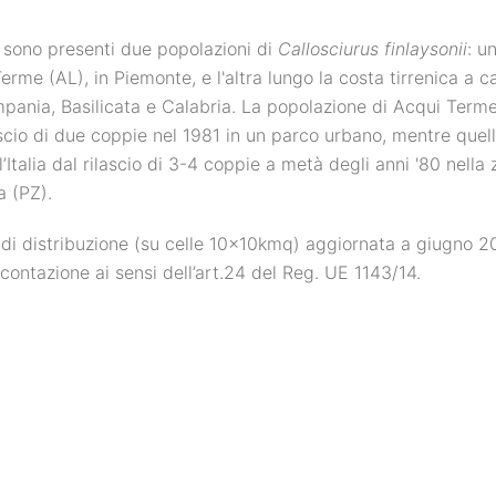
ia sono presenti due popolazioni di
Callosciurus finlaysonii
: u
erme (AL), in Piemonte, e l'altra lungo la costa tirrenica a c
pania, Basilicata e Calabria. La popolazione di Acqui Term
ascio di due coppie nel 1981 in un parco urbano, mentre quell
l’Italia dal rilascio di 3-4 coppie a metà degli anni '80 nella 
 (PZ).
i distribuzione (su celle 10x10kmq) aggiornata a giugno 2
icontazione ai sensi dell’art.24 del Reg. UE 1143/14.