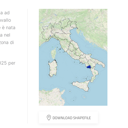
na ad
avallo
e è nata
a nel
zona di
025 per
DOWNLOAD SHAPEFILE