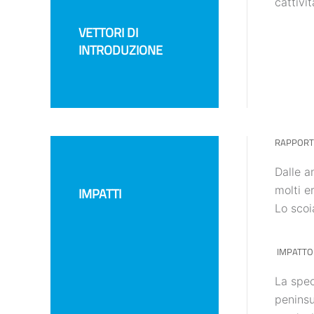
cattivit
VETTORI DI
INTRODUZIONE
RAPPORTI
Dalle a
molti e
IMPATTI
Lo scoi
IMPATTO 
La spec
peninsu