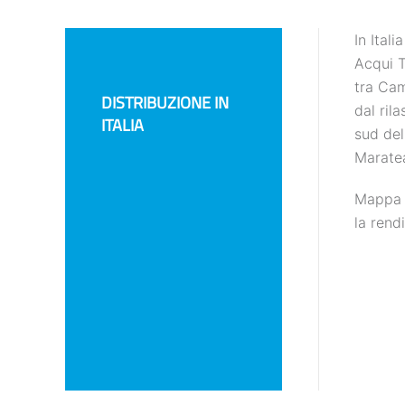
In Ital
Acqui T
tra Cam
DISTRIBUZIONE IN
dal ril
ITALIA
sud del
Maratea
Mappa d
la rend