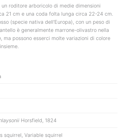
 è un roditore arboricolo di medie dimensioni
irca 21 cm e una coda folta lunga circa 22-24 cm.
osso (specie nativa dell'Europa), con un peso di
antello è generalmente marrone-olivastro nella
e, ma possono esserci molte variazioni di colore
 insieme.
a
nlaysonii
Horsfield, 1824
s squirrel, Variable squirrel