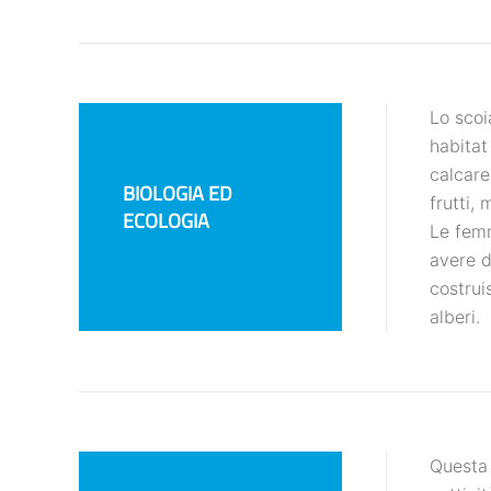
Lo scoi
habitat
calcare
BIOLOGIA ED
frutti,
ECOLOGIA
Le femm
avere d
costrui
alberi.
Questa 