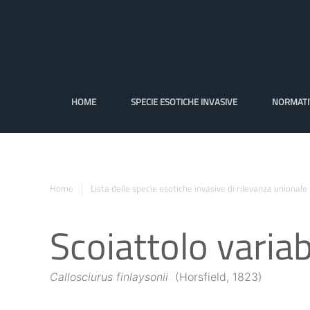
HOME
SPECIE ESOTICHE INVASIVE
NORMATI
Home
Lista delle specie esotiche invasive di rilevanza unionale
Scoiattolo variab
Callosciurus
finlaysonii
(Horsfield, 1823)