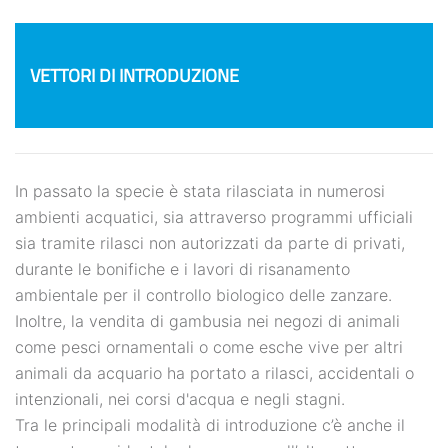
VETTORI DI INTRODUZIONE
In passato la specie è stata rilasciata in numerosi
ambienti acquatici, sia attraverso programmi ufficiali
sia tramite rilasci non autorizzati da parte di privati,
durante le bonifiche e i lavori di risanamento
ambientale per il controllo biologico delle zanzare.
Inoltre, la vendita di gambusia nei negozi di animali
come pesci ornamentali o come esche vive per altri
animali da acquario ha portato a rilasci, accidentali o
intenzionali, nei corsi d'acqua e negli stagni.
Tra le principali modalità di introduzione c’è anche il