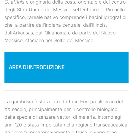
G. affinis
è originaria della costa orientale e del centro
degli Stati Uniti e del Messico settentrionale. Più nello
specifico, l’areale nativo comprende i bacini idrografici
che, a partire dall'Indiana centrale, dall'Illinois,
dall’Arkansas, dall’Oklahoma e da parte del Nuovo
Messico, sfociano nel Golfo del Messico.
AREA DI INTRODUZIONE
La gambusia è stata introdotta in Europa all’inizio del
XX secolo, principalmente per il controllo biologico
delle specie di zanzare vettori di malaria. Intorno agli
anni ’20 è stata importata nella regione transcaucasica,
da dove fu progressivamente diffusa in varie zone