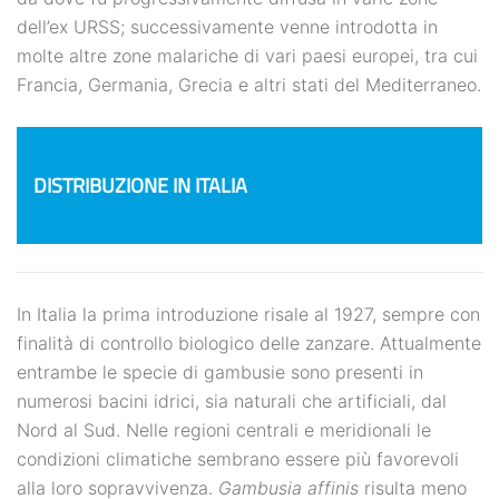
dell’ex URSS; successivamente venne introdotta in
molte altre zone malariche di vari paesi europei, tra cui
Francia, Germania, Grecia e altri stati del Mediterraneo.
DISTRIBUZIONE IN ITALIA
In Italia la prima introduzione risale al 1927, sempre con
finalità di controllo biologico delle zanzare. Attualmente
entrambe le specie di gambusie sono presenti in
numerosi bacini idrici, sia naturali che artificiali, dal
Nord al Sud. Nelle regioni centrali e meridionali le
condizioni climatiche sembrano essere più favorevoli
alla loro sopravvivenza.
Gambusia affinis
risulta meno