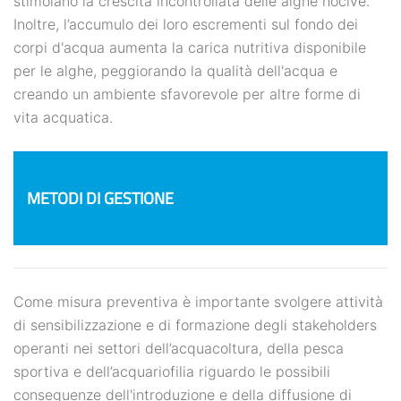
stimolano la crescita incontrollata delle alghe nocive.
Inoltre, l’accumulo dei loro escrementi sul fondo dei
corpi d'acqua aumenta la carica nutritiva disponibile
per le alghe, peggiorando la qualità dell'acqua e
creando un ambiente sfavorevole per altre forme di
vita acquatica.
METODI DI GESTIONE
Come misura preventiva è importante svolgere attività
di sensibilizzazione e di formazione degli stakeholders
operanti nei settori dell’acquacoltura, della pesca
sportiva e dell’acquariofilia riguardo le possibili
conseguenze dell'introduzione e della diffusione di