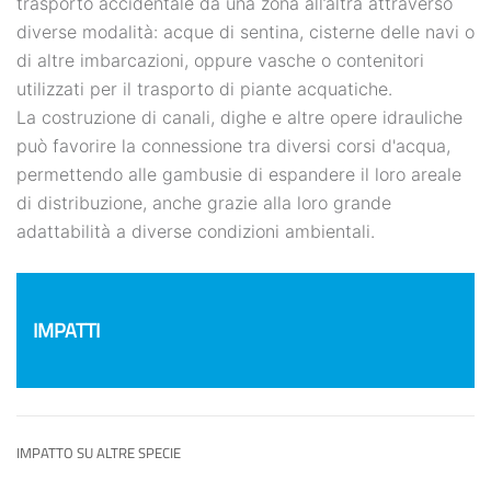
trasporto accidentale da una zona all’altra attraverso
diverse modalità: acque di sentina, cisterne delle navi o
di altre imbarcazioni, oppure vasche o contenitori
utilizzati per il trasporto di piante acquatiche.
La costruzione di canali, dighe e altre opere idrauliche
può favorire la connessione tra diversi corsi d'acqua,
permettendo alle gambusie di espandere il loro areale
di distribuzione, anche grazie alla loro grande
adattabilità a diverse condizioni ambientali.
IMPATTI
IMPATTO SU ALTRE SPECIE