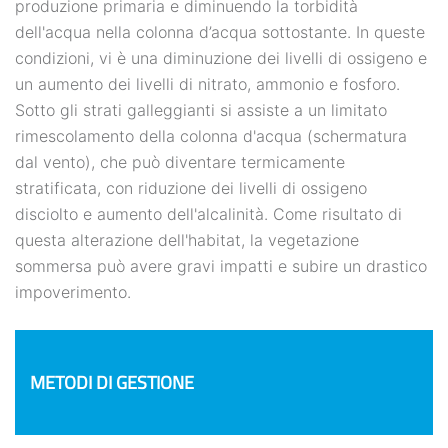
produzione primaria e diminuendo la torbidità
dell'acqua nella colonna d’acqua sottostante. In queste
condizioni, vi è una diminuzione dei livelli di ossigeno e
un aumento dei livelli di nitrato, ammonio e fosforo.
Sotto gli strati galleggianti si assiste a un limitato
rimescolamento della colonna d'acqua (schermatura
dal vento), che può diventare termicamente
stratificata, con riduzione dei livelli di ossigeno
disciolto e aumento dell'alcalinità. Come risultato di
questa alterazione dell'habitat, la vegetazione
sommersa può avere gravi impatti e subire un drastico
impoverimento.
METODI DI GESTIONE