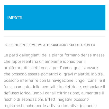
IMPATTI
RAPPORTI CON L’UOMO, IMPATTO SANITARIO E SOCIOECONOMICO
Le parti galleggianti della pianta formano dense masse
che rappresentano un ambiente idoneo per il
proliferare di insetti nocivi per l’uomo, quali zanzare
che possono essere portatrici di gravi malattie. Inoltre,
possono interferire con la navigazione lungo i canali e il
funzionamento delle centrali idroelettriche, ostacolare il
deflusso idrico lungo i canali d’irrigazione, aumentare il
rischio di esondazioni. Effetti negativi possono
registrarsi anche per le attività ricreative (ostacolo