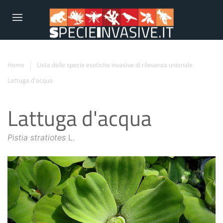
Home
Lista delle specie esotiche invasive di rilevanza unionale
Lattuga d'acqua
Lattuga d'acqua
Pistia stratiotes
L.