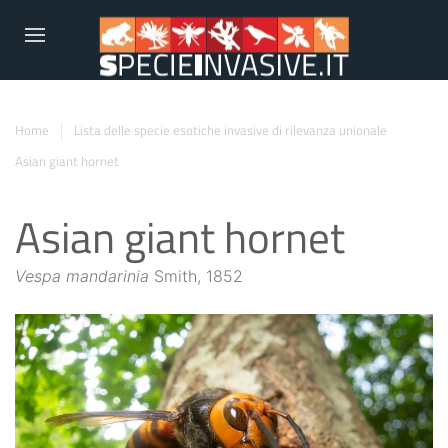
Home
Lista delle specie esotiche invasive di rilevanza unionale
Asian giant hornet
Asian giant hornet
Vespa mandarinia
Smith, 1852